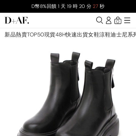
D幣8%回饋
1
天
19
時
20
分
25
秒
0
新品
熱賣TOP50
現貨48H快速出貨
女鞋
涼鞋
迪士尼系