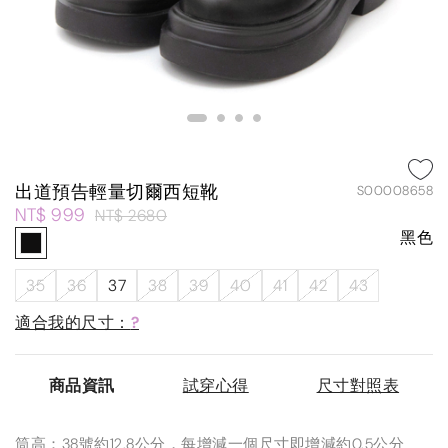
出道預告輕量切爾西短靴
S00008658
NT$ 999
NT$ 2680
黑色
35
36
37
38
39
40
41
42
43
適合我的尺寸：
?
商品資訊
試穿心得
尺寸對照表
筒高：38號約12.8公分，每增減一個尺寸即增減約0.5公分