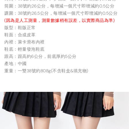
筒圍：38號約26公分，每增減一個尺寸即增減約0.5公分
踝圍：38號約26.5公分，每增減一個尺寸即增減約0.5公分
(因為是人工測量，測量數據稍有誤差，以實際商品為準)
版型：鞋版正常
鞋面：合成皮革
內裡：萊卡滑布內裡
鞋底：輕量發泡鞋底
跟高：跟高約6公分，前底厚約5公分
產地：中國
重量：一雙38號約808g(不含鞋盒&填充物)