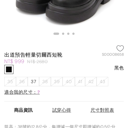
出道預告輕量切爾西短靴
S00008658
NT$ 999
NT$ 2680
黑色
35
36
37
38
39
40
41
42
43
適合我的尺寸：
?
商品資訊
試穿心得
尺寸對照表
筒高：38號約12.8公分，每增減一個尺寸即增減約0.5公分