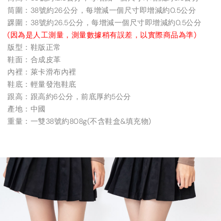
筒圍：38號約26公分，每增減一個尺寸即增減約0.5公分
踝圍：38號約26.5公分，每增減一個尺寸即增減約0.5公分
(因為是人工測量，測量數據稍有誤差，以實際商品為準)
版型：鞋版正常
鞋面：合成皮革
內裡：萊卡滑布內裡
鞋底：輕量發泡鞋底
跟高：跟高約6公分，前底厚約5公分
產地：中國
重量：一雙38號約808g(不含鞋盒&填充物)