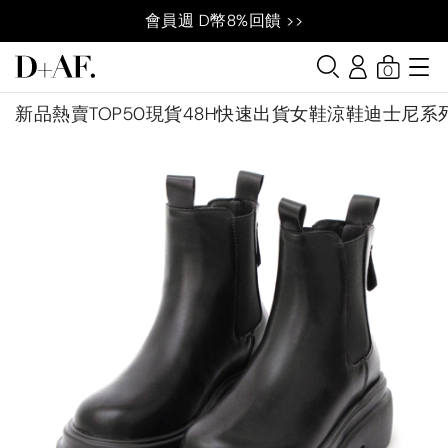
會員週 D幣8%回饋 >>
0
新品
熱賣TOP50
現貨48H快速出貨
女鞋
涼鞋
迪士尼系