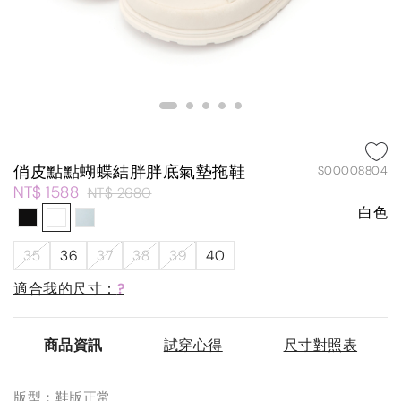
俏皮點點蝴蝶結胖胖底氣墊拖鞋
S00008804
NT$ 1588
NT$ 2680
白色
35
36
37
38
39
40
適合我的尺寸：
?
商品資訊
試穿心得
尺寸對照表
版型：鞋版正常