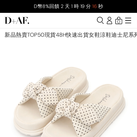
D幣8%回饋
2
天
1
時
19
分
15
秒
0
新品
熱賣TOP50
現貨48H快速出貨
女鞋
涼鞋
迪士尼系