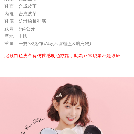
鞋面：合成皮革
內裡：合成皮革
鞋底：防滑橡膠鞋底
跟高：約4公分
產地：中國
重量：一雙38號約574g(不含鞋盒&填充物)
此款白色皮革有仿舊感刷色紋路，此為正常現象不是瑕疵