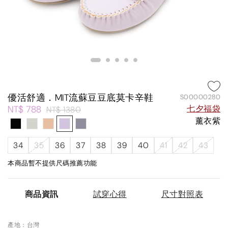
優活舒適．MIT流蘇豆豆底莫卡辛鞋
S00000280
NT$ 788
七夕福袋
NT$ 1380
薰衣紫
34
35
36
37
38
39
40
41
42
43
本商品暫不提供尺碼推薦功能
商品資訊
試穿心得
尺寸對照表
產地：台灣