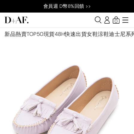
會員週 D幣8%回饋 >>
0
新品
熱賣TOP50
現貨48H快速出貨
女鞋
涼鞋
迪士尼系