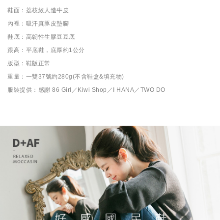
鞋面：荔枝紋人造牛皮
內裡：吸汗真豚皮墊腳
鞋底：高韌性生膠豆豆底
跟高：平底鞋，底厚約1公分
版型：鞋版正常
重量：一雙37號約280g(不含鞋盒&填充物)
服裝提供：感謝 86 Girl／Kiwi Shop／I HANA／TWO DO