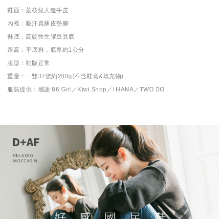
鞋面：荔枝紋人造牛皮
內裡：吸汗真豚皮墊腳
鞋底：高韌性生膠豆豆底
跟高：平底鞋，底厚約1公分
版型：鞋版正常
重量：一雙37號約280g(不含鞋盒&填充物)
服裝提供：感謝 86 Girl／Kiwi Shop／I HANA／TWO DO