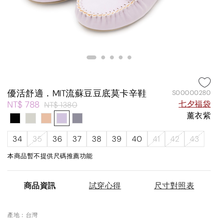
優活舒適．MIT流蘇豆豆底莫卡辛鞋
S00000280
NT$ 788
七夕福袋
NT$ 1380
薰衣紫
34
35
36
37
38
39
40
41
42
43
本商品暫不提供尺碼推薦功能
商品資訊
試穿心得
尺寸對照表
產地：台灣