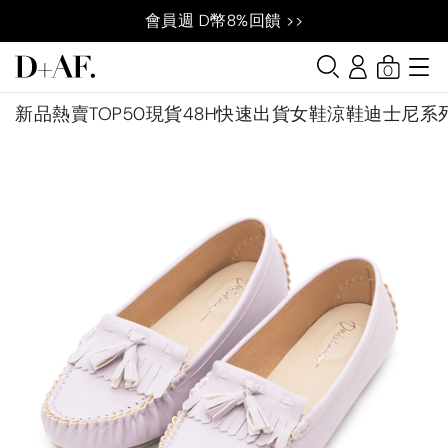
會員週 D幣8%回饋 >>
0
新品
熱賣TOP50
現貨48H快速出貨
女鞋
涼鞋
迪士尼系