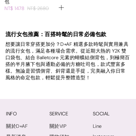
包
NT$ 1478
NT$ 2680
流行女包推薦：百搭時髦的日常必備包款
想要讓日常穿搭更加分？D+AF 精選多款時髦與實用兼具
的流行女包，滿足各種場合需求。從近期大熱的 Y2K 雙
口袋包、結合 Balletcore 元素的蝴蝶結側背包，到極簡百
搭的半月腋下包與通勤必備的方糖吐司包，款式豐富多
樣。無論是習慣側背、斜背還是手提，完美融入你日常
風格的命定包款，輕鬆提升整體造型！
INFO
SERVICE
SOCIAL
關於D+AF
關於VIP
Line