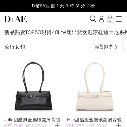
D幣8%回饋
1
天
9
時
31
分
7
秒
0
新品
熱賣TOP50
現貨48H快速出貨
女鞋
涼鞋
迪士尼系
流行女包
篩選排序
Jolie甜酷風金屬環釦肩背包
Jolie甜酷風金屬環釦肩背包
NT$ 1780
NT$ 2780
NT$ 1780
NT$ 2780