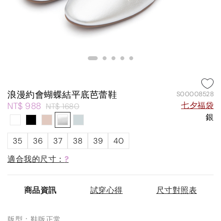
浪漫約會蝴蝶結平底芭蕾鞋
S00008528
NT$ 988
七夕福袋
NT$ 1680
銀
35
36
37
38
39
40
適合我的尺寸：
?
商品資訊
試穿心得
尺寸對照表
版型：鞋版正常