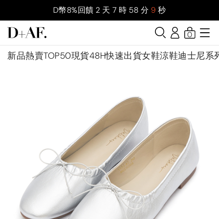
D幣8%回饋
2
天
7
時
58
分
8
秒
0
新品
熱賣TOP50
現貨48H快速出貨
女鞋
涼鞋
迪士尼系