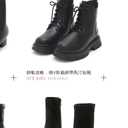
帥氣攻略．側V剪裁綁帶馬汀短靴
NT$ 1680
NT$ 2680