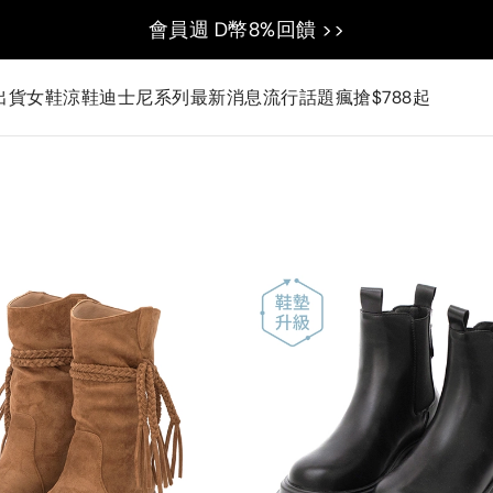
會員週 D幣8%回饋 >>
出貨
女鞋
涼鞋
迪士尼系列
最新消息
流行話題
瘋搶$788起