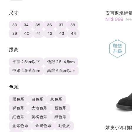
尺寸
安可返場輕
NT$ 999
NT
33
34
35
36
37
38
39
40
41
42
43
44
跟高
平底 2.5cm以下
低跟 2.5-4.5cm
中跟 4.5-6.5cm
高跟 6.5cm以上
色系
黑色系
白色系
灰色系
裸色系
大地色系
粉色系
紅色系
黃橘色系
綠色系
藍紫色系
金屬色系
動物紋
嬉皮小V口抓