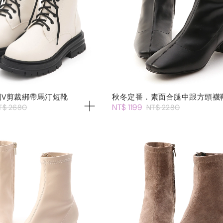
側V剪裁綁帶馬汀短靴
秋冬定番．素面合腿中跟方頭襪
NT$ 1199
T$ 2680
NT$ 2280