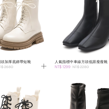
圓頭加厚底綁帶短靴
人氣指標中車線方頭低跟瘦瘦靴
NT$ 1299
T$ 2680
NT$ 2280