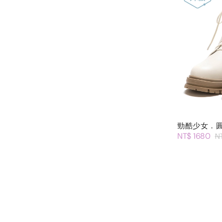
勁酷少女．
NT$ 1680
N