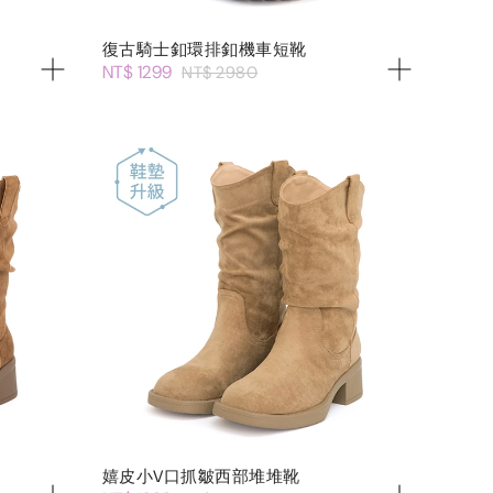
復古騎士釦環排釦機車短靴
NT$ 1299
NT$ 2980
嬉皮小V口抓皺西部堆堆靴