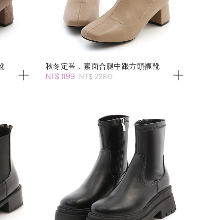
靴
秋冬定番．素面合腿中跟方頭襪靴
NT$ 1199
NT$ 2280