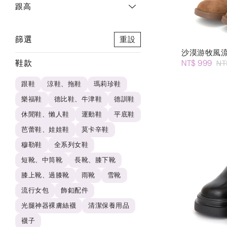
跟高
篩選
重設
沙漠游牧風
鞋款
NT$ 999
NT
跟鞋
涼鞋、拖鞋
瑪莉珍鞋
樂福鞋
德比鞋、牛津鞋
德訓鞋
休閒鞋、懶人鞋
運動鞋
平底鞋
芭蕾鞋、娃娃鞋
莫卡辛鞋
穆勒鞋
全系列女鞋
短靴、中筒靴
長靴、膝下靴
膝上靴、過膝靴
雨靴
雪靴
流行女包
飾釦配件
光腿神器裸膚絲襪
清潔保養用品
襪子