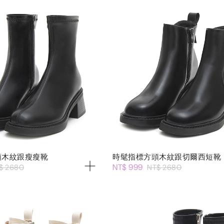
頭木紋跟瘦瘦靴
時髦指標方頭木紋跟切爾西短靴
NT$ 999
$ 2680
NT$ 2680