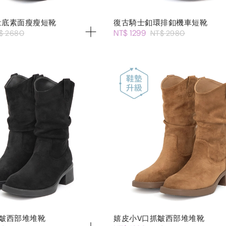
量底素面瘦瘦短靴
復古騎士釦環排釦機車短靴
NT$ 1299
$ 2680
NT$ 2980
皺西部堆堆靴
嬉皮小V口抓皺西部堆堆靴