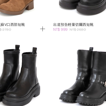
流蘇V口西部短靴
出道預告輕量切爾西短靴
NT$ 999
$ 2780
NT$ 2680