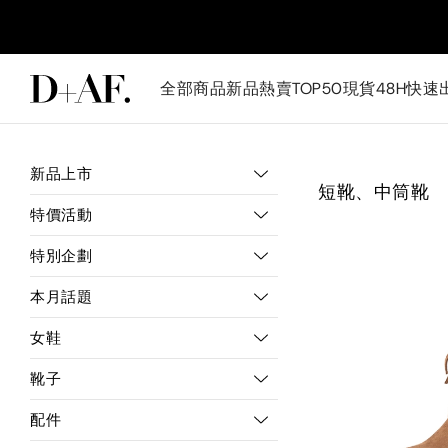
全部商品
新品
熱賣TOP50
現貨48H快速
新品上市
短靴、中筒靴
特價活動
特別企劃
本月話題
女鞋
靴子
配件