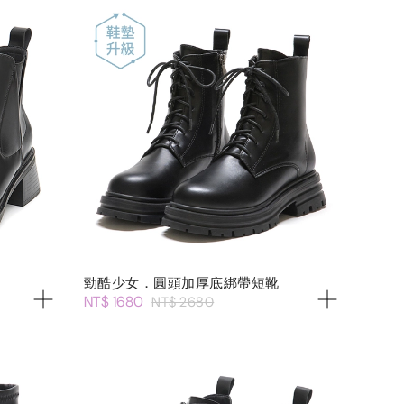
勁酷少女．圓頭加厚底綁帶短靴
NT$ 1680
NT$ 2680