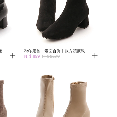
靴
秋冬定番．素面合腿中跟方頭襪靴
NT$ 1199
NT$ 2280