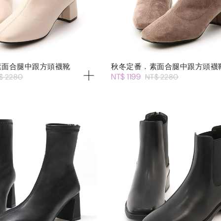
素面合腿中跟方頭襪靴
秋冬定番．素面合腿中跟方頭襪
NT$ 1199
$ 2280
NT$ 2280