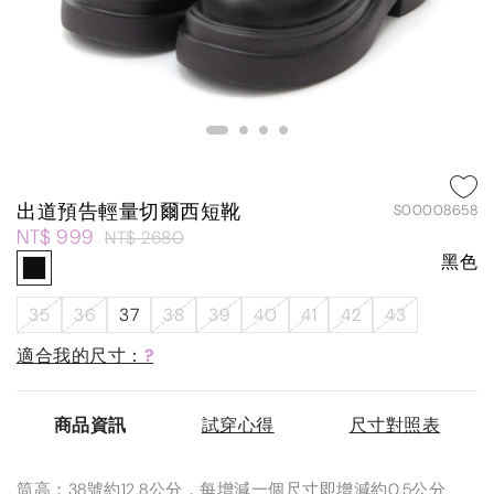
出道預告輕量切爾西短靴
S00008658
NT$ 999
NT$ 2680
黑色
35
36
37
38
39
40
41
42
43
適合我的尺寸：
?
商品資訊
試穿心得
尺寸對照表
筒高：38號約12.8公分，每增減一個尺寸即增減約0.5公分