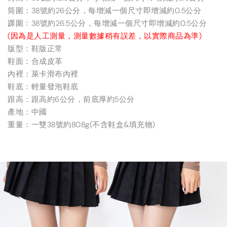
筒圍：38號約26公分，每增減一個尺寸即增減約0.5公分
踝圍：38號約26.5公分，每增減一個尺寸即增減約0.5公分
(因為是人工測量，測量數據稍有誤差，以實際商品為準)
版型：鞋版正常
鞋面：合成皮革
內裡：萊卡滑布內裡
鞋底：輕量發泡鞋底
跟高：跟高約6公分，前底厚約5公分
產地：中國
重量：一雙38號約808g(不含鞋盒&填充物)