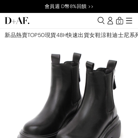
會員週 D幣8%回饋 >>
0
新品
熱賣TOP50
現貨48H快速出貨
女鞋
涼鞋
迪士尼系