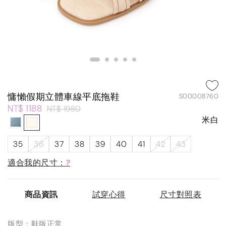
慵懶假期立體車線平底拖鞋
S00008760
NT$ 1188
NT$ 1980
米白
35
36
37
38
39
40
41
42
43
適合我的尺寸：
?
商品資訊
試穿心得
尺寸對照表
版型：鞋版正常