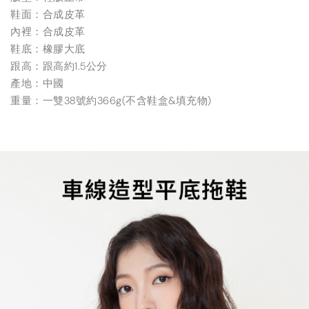
鞋面：合成皮革
內裡：合成皮革
鞋底：橡膠大底
跟高：跟高約1.5公分
產地：中國
重量：一雙38號約366g(不含鞋盒&填充物)