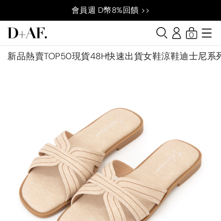
會員週 D幣8%回饋 >>
0
新品
熱賣TOP50
現貨48H快速出貨
女鞋
涼鞋
迪士尼系