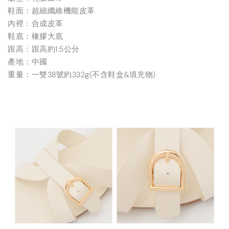
鞋面：超細纖維機能皮革
內裡：合成皮革
鞋底：橡膠大底
跟高：跟高約1.5公分
產地：中國
重量：一雙38號約332g(不含鞋盒&填充物)