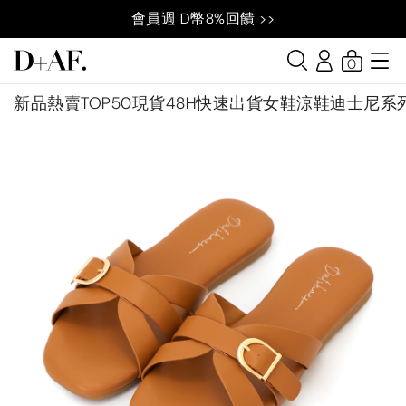
會員週 D幣8%回饋 >>
0
新品
熱賣TOP50
現貨48H快速出貨
女鞋
涼鞋
迪士尼系