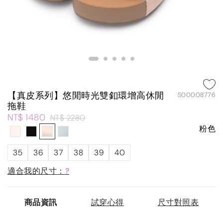
【真皮系列】悠閒時光雙釦環增高休閒
S00008776
拖鞋
NT$ 1480
NT$ 2280
粉色
35
36
37
38
39
40
適合我的尺寸：
?
商品資訊
試穿心得
尺寸對照表