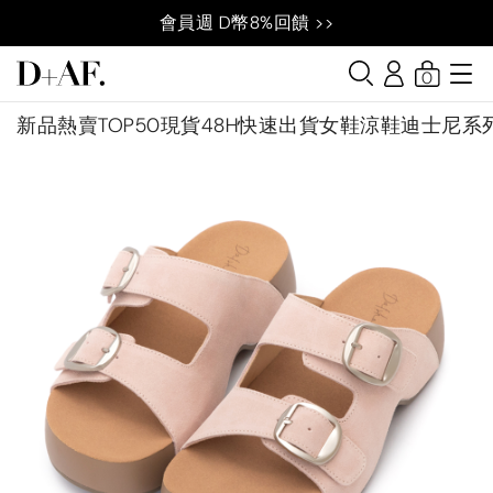
會員週 D幣8%回饋 >>
0
新品
熱賣TOP50
現貨48H快速出貨
女鞋
涼鞋
迪士尼系