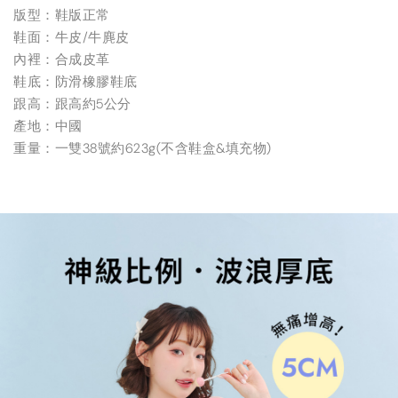
版型：鞋版正常
鞋面：牛皮/牛麂皮
內裡：合成皮革
鞋底：防滑橡膠鞋底
跟高：跟高約5公分
產地：中國
重量：一雙38號約623g(不含鞋盒&填充物)