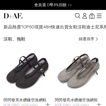
會員週 D幣8%回饋 >>
0
新品
熱賣TOP50
現貨48H快速出貨
女鞋
涼鞋
迪士尼系
涼鞋、拖鞋
篩選排序
閃閃發亮水鑽鏤空漁網鞋
閃閃發亮水鑽鏤空漁網鞋
NT$ 1280
NT$ 1980
NT$ 1280
NT$ 1980