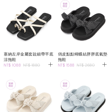
塞納左岸金屬套趾細帶平底
俏皮點點蝴蝶結胖胖底氣墊
涼拖鞋
拖鞋
NT$ 1088
NT$ 1880
NT$ 1588
NT$ 2680