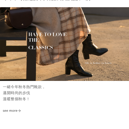
一睹今年秋冬熱門靴款，
邁開時尚的步伐
溫暖整個秋冬！