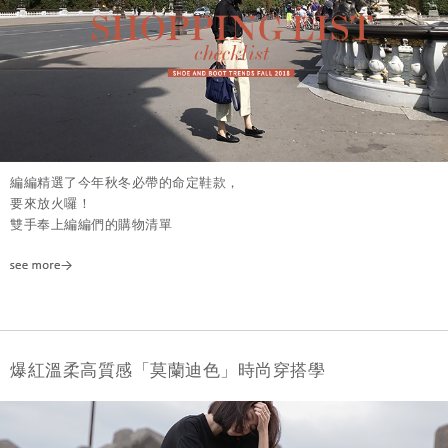
編編精選了今年秋冬必帶的命定鞋款，
要來放火囉！
雙手奉上編編們的購物清單
爆紅溫柔高質感「莫蘭迪色」時尚穿搭學