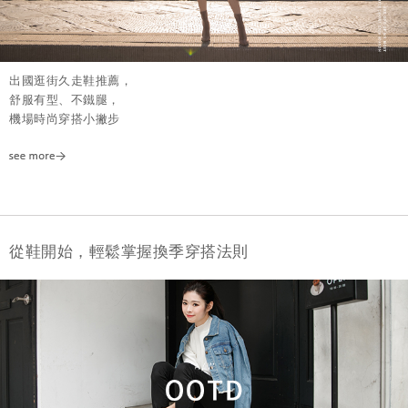
出國逛街久走鞋推薦，
舒服有型、不鐵腿，
機場時尚穿搭小撇步
從鞋開始，輕鬆掌握換季穿搭法則