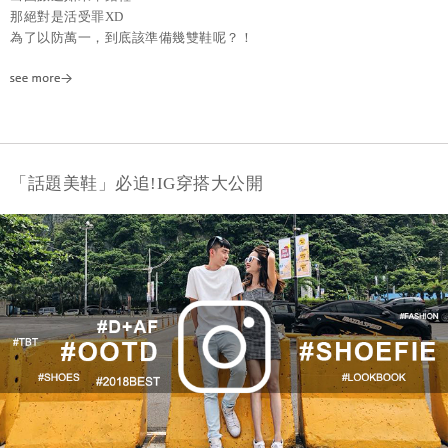
那絕對是活受罪XD
為了以防萬一，到底該準備幾雙鞋呢？！
「話題美鞋」必追!IG穿搭大公開