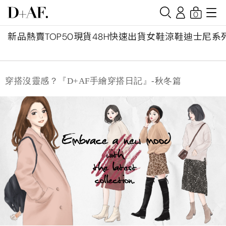
0
新品
熱賣TOP50
現貨48H快速出貨
女鞋
涼鞋
迪士尼系
穿搭沒靈感？『D+AF手繪穿搭日記』-秋冬篇