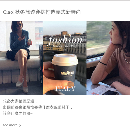
Ciao!秋冬旅遊穿搭打造義式新時尚
想必大家都經歷過，
出國前都會很煩惱要帶什麼衣服跟鞋子，
該穿什麼才舒服~