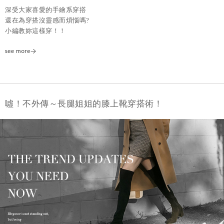
深受大家喜愛的手繪系穿搭
還在為穿搭沒靈感而煩惱嗎?
小編教妳這樣穿！！
噓！不外傳～長腿姐姐的膝上靴穿搭術！