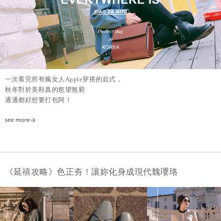
一次看完所有瘋女人Apple穿搭的款式，
秋冬對於美鞋真的慾望無窮
通通都好想要打包阿！
《延禧攻略》色正夯！讓妳化身成現代魏瓔珞