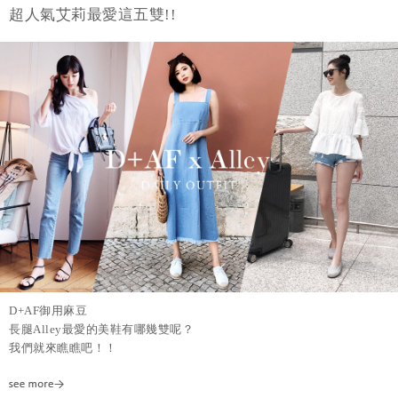
超人氣艾莉最愛這五雙!!
D+AF御用麻豆
長腿Alley最愛的美鞋有哪幾雙呢？
我們就來瞧瞧吧！！