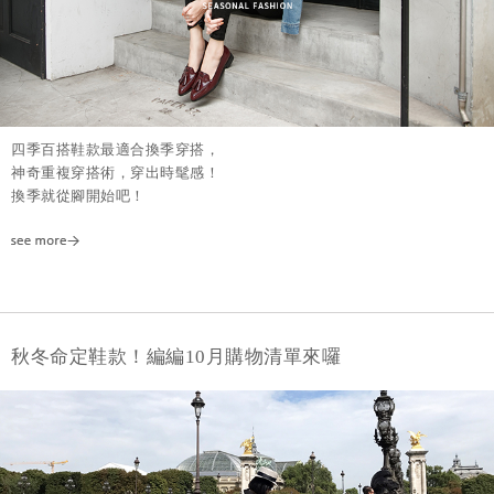
四季百搭鞋款最適合換季穿搭，
神奇重複穿搭術，穿出時髦感！
換季就從腳開始吧！
秋冬命定鞋款！編編10月購物清單來囉