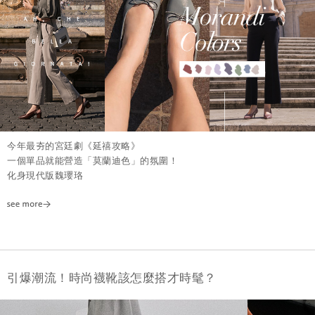
今年最夯的宮廷劇《延禧攻略》
一個單品就能營造「莫蘭迪色」的氛圍！
化身現代版魏瓔珞
引爆潮流！時尚襪靴該怎麼搭才時髦？