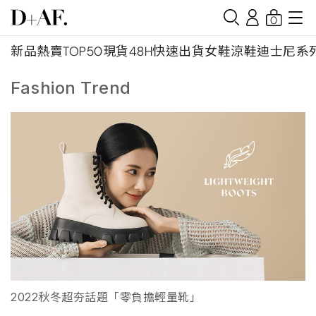
0
新品
熱賣TOP50
現貨48H快速出貨
女鞋
涼鞋
迪士尼系
Fashion Trend
2022秋冬超夯話題「零負擔輕量靴」