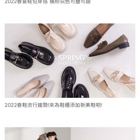
2022春夏鞋包穿搭 繽紛玩色可鹽可甜
2022春鞋流行趨勢!來為鞋櫃添加新美鞋吧!