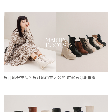
馬汀靴好穿嗎？馬汀靴由來大公開 時髦馬汀靴推薦