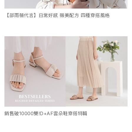
【邵雨薇代言】日常好感 薇美配方 四種穿搭風格
銷售破10000雙!D+AF雲朵鞋穿搭特輯