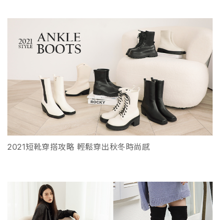
2021短靴穿搭攻略 輕鬆穿出秋冬時尚感