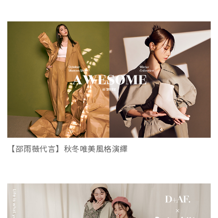
【邵雨薇代言】秋冬唯美風格演繹