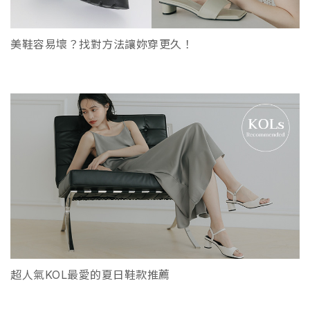
美鞋容易壞？找對方法讓妳穿更久！
超人氣KOL最愛的夏日鞋款推薦