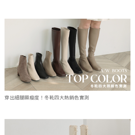
穿出細腿顯瘦度！冬靴四大熱銷色實測