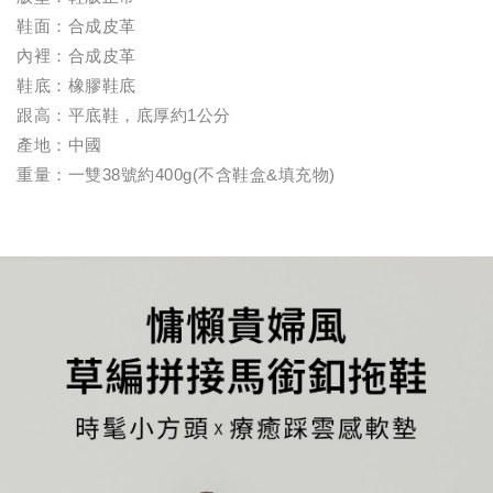
鞋面：合成皮革
內裡：合成皮革
鞋底：橡膠鞋底
跟高：平底鞋，底厚約1公分
產地：中國
重量：一雙38號約400g(不含鞋盒&填充物)