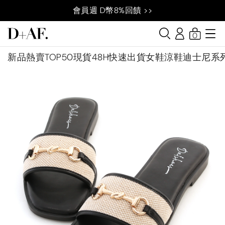
會員週 D幣8%回饋 >>
0
新品
熱賣TOP50
現貨48H快速出貨
女鞋
涼鞋
迪士尼系