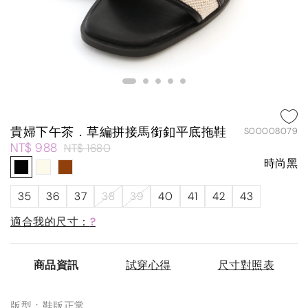
貴婦下午茶．草編拼接馬銜釦平底拖鞋
S00008079
NT$ 988
NT$ 1680
時尚黑
35
36
37
38
39
40
41
42
43
適合我的尺寸：
?
商品資訊
試穿心得
尺寸對照表
版型：鞋版正常