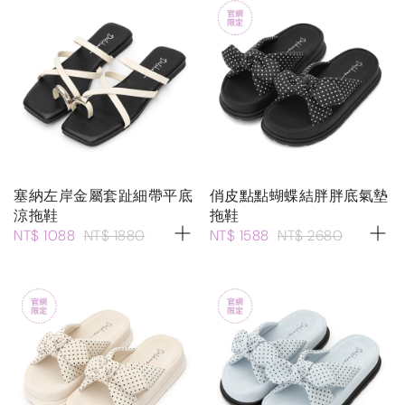
塞納左岸金屬套趾細帶平底
俏皮點點蝴蝶結胖胖底氣墊
涼拖鞋
拖鞋
NT$ 1088
NT$ 1880
NT$ 1588
NT$ 2680