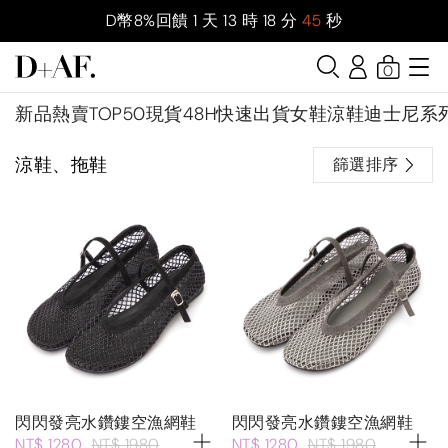
D幣8%回饋
1
天
13
時
18
分
44
秒
0
新品
熱賣TOP50
現貨48H快速出貨
女鞋
涼鞋
迪士尼系
涼鞋、拖鞋
篩選排序
閃閃發亮水鑽鏤空漁網鞋
閃閃發亮水鑽鏤空漁網鞋
NT$ 1280
NT$ 1980
NT$ 1280
NT$ 1980