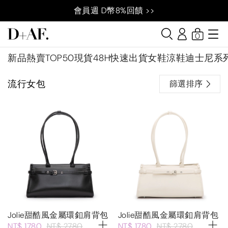
會員週 D幣8%回饋 >>
0
新品
熱賣TOP50
現貨48H快速出貨
女鞋
涼鞋
迪士尼系
流行女包
篩選排序
Jolie甜酷風金屬環釦肩背包
Jolie甜酷風金屬環釦肩背包
NT$ 1780
NT$ 2780
NT$ 1780
NT$ 2780