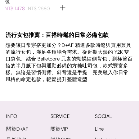
包
NT$ 1478
NT$ 2680
流行女包推薦：百搭時髦的日常必備包款
想要讓日常穿搭更加分？D+AF 精選多款時髦與實用兼具
的流行女包，滿足各種場合需求。從近期大熱的 Y2K 雙
口袋包、結合 Balletcore 元素的蝴蝶結側背包，到極簡百
搭的半月腋下包與通勤必備的方糖吐司包，款式豐富多
樣。無論是習慣側背、斜背還是手提，完美融入你日常
風格的命定包款，輕鬆提升整體造型！
INFO
SERVICE
SOCIAL
關於D+AF
關於VIP
Line