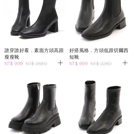
誰穿誰好看．素面方頭高跟
好搭風格．方頭低跟切爾西
瘦瘦靴
短靴
NT$ 999
NT$ 2680
NT$ 999
NT$ 2280