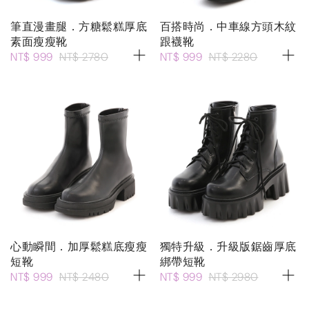
筆直漫畫腿．方糖鬆糕厚底
百搭時尚．中車線方頭木紋
素面瘦瘦靴
跟襪靴
NT$ 999
NT$ 2780
NT$ 999
NT$ 2280
心動瞬間．加厚鬆糕底瘦瘦
獨特升級．升級版鋸齒厚底
短靴
綁帶短靴
NT$ 999
NT$ 2480
NT$ 999
NT$ 2980