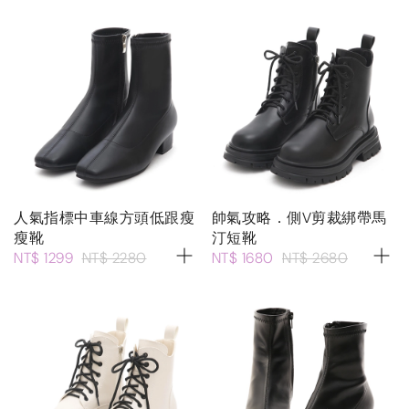
人氣指標中車線方頭低跟瘦
帥氣攻略．側V剪裁綁帶馬
瘦靴
汀短靴
NT$ 1299
NT$ 2280
NT$ 1680
NT$ 2680